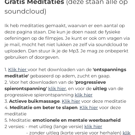
Gratis Meditaties
(deze staan alle op
soundcloud)
Ik heb meditaties gemaakt, waarvan er een aantal op
deze pagina staan. Die kun je doen naast de fysieke
oefeningen op de filmpjes. Je kunt er ook om vragen via
je mail, mocht het niet lukken ze zelf via soundcloud te
uploaden. Dan stuur ik je de Mp3. Je mag ze onbeperkt
gebruiken of doorgeven.
1.
Klik hier
voor het downloaden van de
'ontspannings
meditatie'
gebaseerd op adem, zucht en gaap.
2. Voor het downloaden van de
'progressieve
spierontspanning'
klik hier
, en voor de
uitleg
van de
progressieve spierontspanning
klik hier
3.
Actieve buikmassage
.
Klik hier
voor deze meditatie
4.
Meditatie om beter te slapen
.
Klik hier
voor deze
meditatie
5. Meditatie:
emotionele en mentale weerbaarheid
2 versies: - met uitleg (lange versie)
klik hier
- zonder uitleg (korte versie voor herhalen)
klik