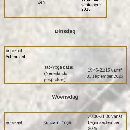
vanaf begin
Zen
september
2025
Dinsdag
Voorzaal
Achterzaal
Tao-Yoga basis
19:45-21:15 vanaf
(Nederlands
30 september 2025
gesproken)
Woensdag
20:00-21:00 vanaf
Voorzaal
Kundalini Yoga
begin september
2025