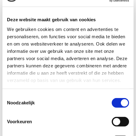
0642140512.
Onder voorbehoud van beschikbaarheid.
Deze website maakt gebruik van cookies
We gebruiken cookies om content en advertenties te
personaliseren, om functies voor social media te bieden
Gezondheidstrainingen
en om ons websiteverkeer te analyseren. Ook delen we
informatie over uw gebruik van onze site met onze
Op
deze pagina
kun je lezen over korte livestreams
partners voor social media, adverteren en analyse. Deze
Healing Tao, speciaal bedoeld om spanningen uit je
partners kunnen deze gegevens combineren met andere
lichaam los te laten en even bij te komen uit stress of
informatie die u aan ze heeft verstrekt of die ze hebben
lastige gevoelens die deze tijd met zich mee brengt.
Deze livestream zijn u aangeboden door Avanturijn,
verzameld op basis van uw gebruik van hun services.
tezamen met een aantal meditaties en video's.
Toestemmingsselectie
Noodzakelijk
Voorkeuren
Avanturijn is al meer dan 27 jaar een plek waar
verschillende cursussen en therapieën op het gebied