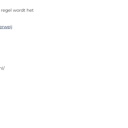
 regel wordt het
erweij
nl/