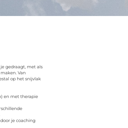
 je gedraagt, met als
e maken. Van
al op het snijvlak
) en met therapie
rschillende
.
 door je coaching