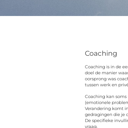
Coaching
Coaching is in de ee
doel de manier waar
oorsprong was coac
tussen werk en privé
Coaching kan soms o
(emotionele problem
Verandering komt in
gedragingen die je c
De specifieke invul
vraag.