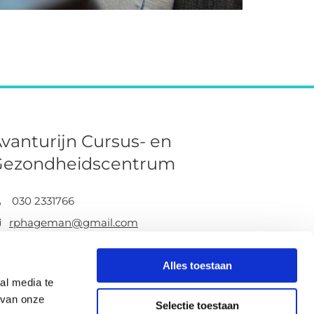
vanturijn Cursus- en
Gezondheidscentrum
030 2331766

rphageman@gmail.com

Voetiusstraat 3, 3512 JL Utrecht

Alles toestaan
pyright © 2022 Avanturijn Cursus- en Gezondheidscentrum
al media te
 van onze
Selectie toestaan