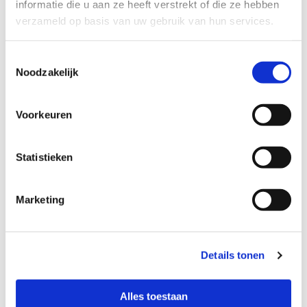
informatie die u aan ze heeft verstrekt of die ze hebben
verzameld op basis van uw gebruik van hun services.
Toestemmingsselectie
Noodzakelijk
Voorkeuren
Immuunsysteem 3:
30 minuten training (24 april)
Stap 5: Je energie aanvullen
Statistieken
Marketing
Details tonen
Alles toestaan