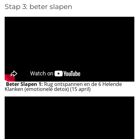
Stap 3: beter slapen
Beter Slapen 1:
Rug ontspannen en de 6 Helende
Klanken (emotionele detox) (15 april)